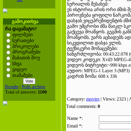
სერიალის შესახებ:
ეს ისტორია არის ორი ძმის 
პიროვნება ყოფილი ნარკომა
დასჯას ვიცეპრეზიდენტის ძმი
გამოკითხვა
გამო უმცროსი ძმა მაიკლ სკ
რა დავამატო?
გაქცევა მოაწყოს. გეგმის 
ფილმები
მოაწყობს, უარს აცხადებს ად
სურათები
სიკვდილით დასჯა ელის.
პრიკოლები
ტექნიკური მონაცემები:
პროგრამები
ხანგრძლივობა: 00:43:22.078 (6
შაბათის შოუ
ვიდეო კოდეკი: XviD MPEG-4 
სხვა
ვიდეოს ბიტრეიტი:~990 kbps a
ვიდეო
აუდიო: MPEG-1 Layer 3 (MP3) 1
თამაშები
კადრის ზომა: 608 x 336
Results
|
Polls archive
Total of answers:
1100
Category:
movies
| Views: 2323 |
Total comments:
0
Name *:
Email *: