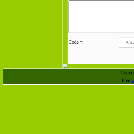
Code *:
Copyr
Free
w