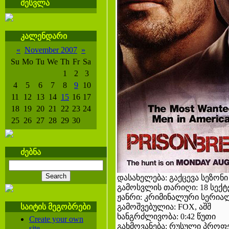
შესვლა
კალენდარი
«
November 2007
»
Su
Mo
Tu
We
Th
Fr
Sa
1
2
3
4
5
6
7
8
9
10
11
12
13
14
15
16
17
18
19
20
21
22
23
24
25
26
27
28
29
30
ძებნა
დასახელება: გაქცევა სეზონი
გამოსვლის თარიღი: 18 სექტ
ჟანრი: კრიმინალური სერია
საიტის მეგობრები
გამოშვებულია: FOX, აშშ
ხანგრძლივობა: 0:42 წუთი
Create your own
გახმოვანება: რუსული პროფე
site