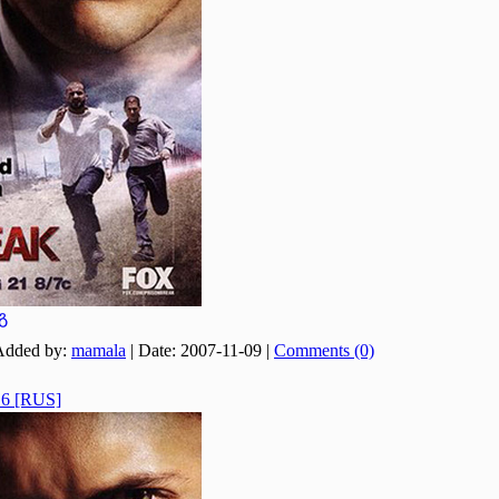
გ
Added by:
mamala
|
Date:
2007-11-09
|
Comments (0)
e 6 [RUS]