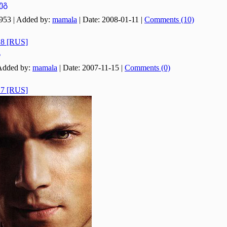
ეგ
953
|
Added by:
mamala
|
Date:
2008-01-11
|
Comments (10)
e 8 [RUS]
გ
Added by:
mamala
|
Date:
2007-11-15
|
Comments (0)
e 7 [RUS]