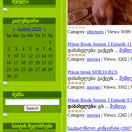
შესვლა
კალენდარი
«
August 2026
»
Category:
phictures
|
Views:
6599
Su
Mo
Tu
We
Th
Fr
Sa
1
Prison Break Season 3 Episode 1
2
3
4
5
6
7
8
დასახელება: გაქცე&
...
შემდ
9
10
11
12
13
14
15
Category:
movies
|
Views:
3202
|
16
17
18
19
20
21
22
23
24
25
26
27
28
29
Prison break S03E10 RUS
30
31
დასახელება: გაქცე&
...
შემდ
Category:
movies
|
Views:
3102
|
ძებნა
Prison Break Season 3 Episode 9
დასახელება:
გ&
...
შემდეგ
Category:
movies
|
Views:
2265
|
საიტის მეგობრები
საახალწლო კონცერტი (2007