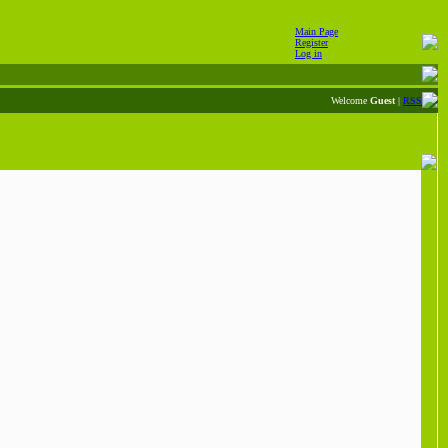
Main Page
Register
Log in
Welcome
Guest
|
RSS