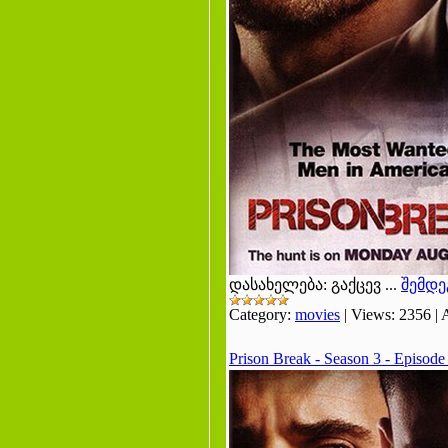
დასახელება: გაქცევ
...
შემდე
Category:
movies
|
Views:
2356
|
Prison Break - Season 3 - Episod